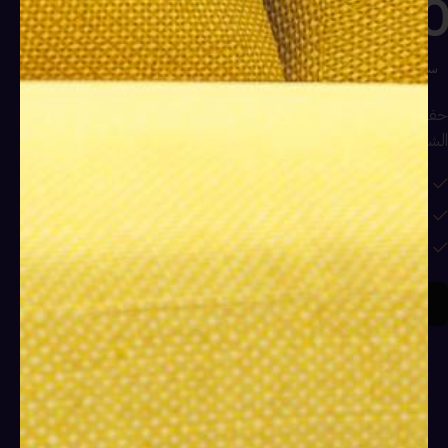
20
ساعة
حقيبة تدريبية شاملة لإتقان فن الإقناع والتواصل الفعّال مع مختلف
الشخصيات
أهمية مهارات التواصل الفعّال
أساليب الإقناع وبناء العلاقات
التواصل غير اللفظي
اشترك الان