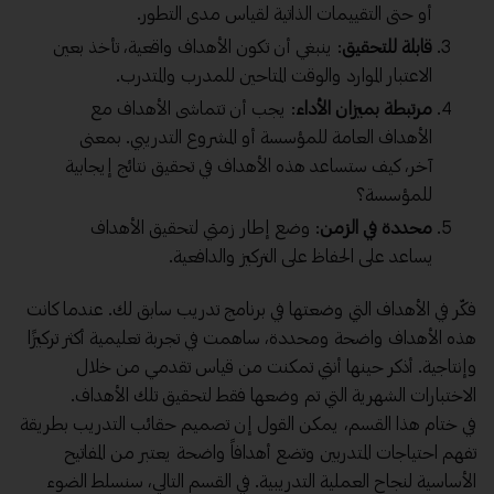
أو حتى التقييمات الذاتية لقياس مدى التطور.
قابلة للتحقيق
: ينبغي أن تكون الأهداف واقعية، تأخذ بعين
الاعتبار الموارد والوقت المتاحين للمدرب والمتدرب.
مرتبطة بميزان الأداء
: يجب أن تتماشى الأهداف مع
الأهداف العامة للمؤسسة أو المشروع التدريبي. بمعنى
آخر، كيف ستساعد هذه الأهداف في تحقيق نتائج إيجابية
للمؤسسة؟
محددة في الزمن
: وضع إطار زمني لتحقيق الأهداف
يساعد على الحفاظ على التركيز والدافعية.
فكّر في الأهداف التي وضعتها في برنامج تدريب سابق لك. عندما كانت
هذه الأهداف واضحة ومحددة، ساهمت في تجربة تعليمية أكثر تركيزًا
وإنتاجية. أذكر حينها أنني تمكنت من قياس تقدمي من خلال
الاختبارات الشهرية التي تم وضعها فقط لتحقيق تلك الأهداف.
في ختام هذا القسم، يمكن القول إن تصميم حقائب التدريب بطريقة
تفهم احتياجات المتدربين وتضع أهدافاً واضحة يعتبر من المفاتيح
الأساسية لنجاح العملية التدريبية. في القسم التالي، سنسلط الضوء