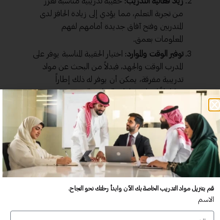
زياد فعالية التدريب
: حقيبة تدريبية مناسبة تعزز
من تجربة التعلم، مما يؤدي إلى زيادة الحافز لدى
المتدربين وفتح آفاق جديدة أمامهم لفهم
المعلومات بعمق.
توفير الوقت والموارد
: اختيار الحقيبة المناسبة يوفر على
المدرب الوقت والجهد، فبدلاً من البحث عن مواد
تدريبية مفرقة، يمكن أن يوفر له ذلك إطاراً
متكاملاً لتنظيم وإدارة البرنامج التدريبي.
تحسين نتائج التقييم
: عندما تكون الحقيبة ملائمة
للأهداف المرجوة، فإن التقييمات ستعكس بشكل
أفضل أداء المتدربين.
تذكّر الفائدة التي حصلت عليها في برنامج تدريبي سابق عندما تم
اختيار حقيبة مناسبة لمستوى معرفتنا، حيث أتاح لنا ذلك
المشاركة الفعّالة والتفاعل مع المحتوى، مما جعل التعلم أكثر
قم بتنزيل مواد التدريب الخاصة بك الآن وابدأ رحلتك نحو النجاح.
متعة وإفادة.
الاسم
أنواع حقائب تدريبية المؤسسة