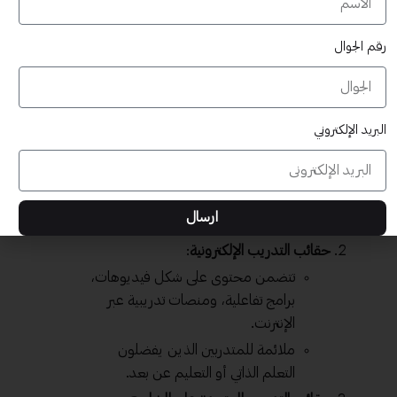
العامة للتدريب التقني والمهني
تتمتع
حقائب التدريب
بتنوع كبير، مما يسمح للمدربين باختيار
رقم الجوال
الأنسب لمتدربيهم. وفيما يلي أبرز الأنواع:
حقائب التدريب التقليدية
:
تشمل محاضرات، كتب، وأدوات
البريد الإلكتروني
تعليمية ورقية.
مناسبة للدورات التي تحتاج إلى منهجية
تعليمية تقليدية وتقنيات تعليمية
ارسال
بسيطة.
حقائب التدريب الإلكترونية
:
تتضمن محتوى على شكل فيديوهات،
برامج تفاعلية، ومنصات تدريبية عبر
الإنترنت.
ملائمة للمتدربين الذين يفضلون
التعلم الذاتي أو التعليم عن بعد.