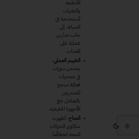
الأنظمة
والتقنيات
المستخدمة في
الصيانة، إلى
جانب تمارين
عملية على
المعدات.
التقييم العملي
:
يتضمن دورات
في مختبرات
فعليّة تسمح
للمتدربين
بالتعامل مع
الأجهزة الحقيقية.
النجاح
: أظهرت
شكاوى الشركات
المنتجة انخفاضًا