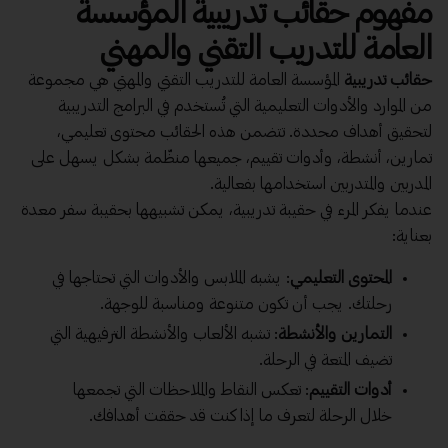
مفهوم حقائب تدريبية المؤسسة
العامة للتدريب التقني والمهني
حقائب تدريبية
المؤسسة العامة للتدريب التقني والمهني هي مجموعة
من الموارد والأدوات التعليمية التي تُستخدم في البرامج التدريبية
لتحقيق أهداف محددة. تتضمن هذه الحقائب محتوى تعليمي،
تمارين، أنشطة، وأدوات تقييم، جميعها منظّمة بشكل يسهل على
المدربين والمتدربين استخدامها بفعالية.
عندما يفكر المرء في حقيبة تدريبية، يمكن تشبيهها بحقيبة سفر معدة
بعناية:
المحتوى التعليمي
: يشبه الملابس والأدوات التي تحتاجها في
رحلتك. يجب أن تكون متنوعة ومناسبة للوجهة.
التمارين والأنشطة
: تشبه الألعاب والأنشطة الترفيهية التي
تضيف المتعة في الرحلة.
أدوات التقييم
: تعكس النقاط والملاحظات التي تجمعها
خلال الرحلة لتعرف ما إذا كنت قد حققت أهدافك.