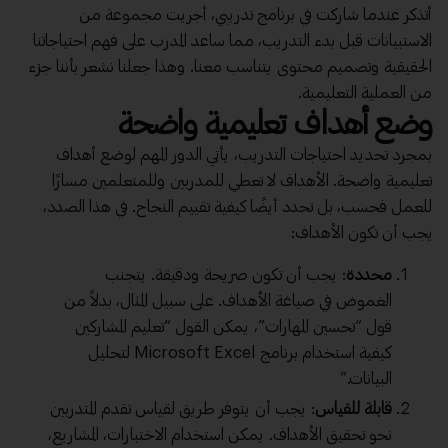
أتذكر عندما شاركت في برنامج تدريبي، أجريت مجموعة من
الاستبيانات قبل بدء التدريب، مما ساعد المدرب على فهم احتياجاتنا
الحقيقية وتصميم محتوى يتناسب معنا. وهذا جعلنا نشعر بأننا جزء
من العملية التعليمية.
وضع أهداف تعليمية واضحة
بمجرد تحديد احتياجات التدريب، يأتي الدور المهم لوضع أهداف
تعليمية واضحة. الأهداف لا تعطي للمدربين وللمتعلمين مسارًا
للعمل فحسب، بل تحدد أيضًا كيفية تقييم النجاح. في هذا الصدد،
يجب أن تكون الأهداف:
محددة
: يجب أن تكون صريحة ودقيقة. يتجنب
الغموض في صياغة الأهداف. على سبيل المثال، بدلاً من
قول “تحسين المهارات”، يمكن القول “تعليم المشاركين
كيفية استخدام برنامج Microsoft Excel لتحليل
البيانات.”
قابلة للقياس
: يجب أن يتوفر طريق لقياس تقدم المتدربين
نحو تحقيق الأهداف. يمكن استخدام الاختبارات، المشاريع،