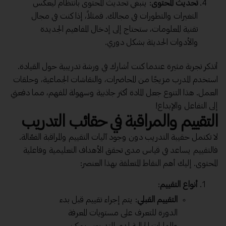
تحديث المحتوى
: ينبغي تحديث المحتوى بانتظام ليعكس
التغيرات والتطورات في مجالك. فمثلاً، إذا كنت في مجال
تقنية المعلومات، ستحتاج إلى إدخال المفاهيم الجديدة
والأدوات الحديثة بشكل دوري.
أتذكر تجربة مثيرة عندما كنت أشارك في ورشة تدريبية حول القيادة.
استخدم المدرب مزيجًا من المحاضرات، والنقاشات الجماعية، وحلقات
العمل. هذا التنوع جعل المادة أكثر جاذبية وسهولة للفهم، مما دفعني
إلى التفاعل والإبداع!
التقييم والمراقبة في حقائب التدريب
لا تكتمل حقيبة التدريب دون وجود آليات التقييم والمراقبة الفعّالة.
فالتقييم يساعد في قياس مدى تحقق الأهداف التعليمية وفاعلية
المحتوى. إليك أهم النقاط المتعلقة بهذا العنصر:
أنواع التقييم
:
التقييم القبلي
: يتم إجراء تقييم قبل بدء
الدورة للتعرف على مستويات المعرفة