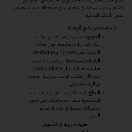
تعتبر الحقائب التدريبية الناجحة ركيزة أساسية في أي برنامج
تطبيقي، حيث تساهم في تحقيق نتائج ملحوظة. دعنا نستعرض
بعض الأمثلة العملية:
حقيبة تدريبية في البرمجة
:
المحتوى
: تشمل دروس فيديو، وكتب
إلكترونية، وأدلة تعليمية حول لغات
البرمجة مثل Python وJavaScript.
التقنيات المستخدمة
: تم استخدام منصات
تعليمية تفاعلية مثل Codecademy،
مما أتاح للطلاب فرصة ممارسة البرمجة
في الوقت الحقيقي.
النجاح
: أثبتت الدراسات أن المتدربين الذين
استخدموا هذه الحقيبة تمكّنوا من تطوير
برمجيات حقيقية في مدة لا تتجاوز
الشهر.
حقيبة تدريبية في التسويق