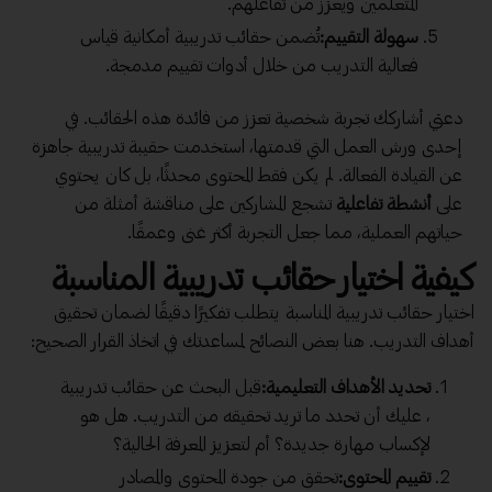
المتعلمين ويعزز من تفاعلهم.
سهولة التقييم:
تُضمن حقائب تدريبية أمكانية قياس
فعالية التدريب من خلال أدوات تقييم مدمجة.
دعني أشاركك تجربة شخصية تعزز من فائدة هذه الحقائب. في
إحدى ورش العمل التي قدمتها، استخدمت حقيبة تدريبية جاهزة
عن القيادة الفعالة. لم يكن فقط المحتوى محدثًا، بل كان يحتوي
على
أنشطة تفاعلية
تشجع المشاركين على مناقشة أمثلة من
حياتهم العملية، مما جعل التجربة أكثر غنى وعمقًا.
كيفية اختيار حقائب تدريبية المناسبة
اختيار حقائب تدريبية المناسبة يتطلب تفكيرًا دقيقًا لضمان تحقيق
أهداف التدريب. هنا بعض النصائح لمساعدتك في اتخاذ القرار الصحيح:
تحديد الأهداف التعليمية:
قبل البحث عن حقائب تدريبية
، عليك أن تحدد ما تريد تحقيقه من التدريب. هل هو
لإكساب مهارة جديدة؟ أم لتعزيز المعرفة الحالية؟
تقييم المحتوى:
تحقق من جودة المحتوى والمصادر