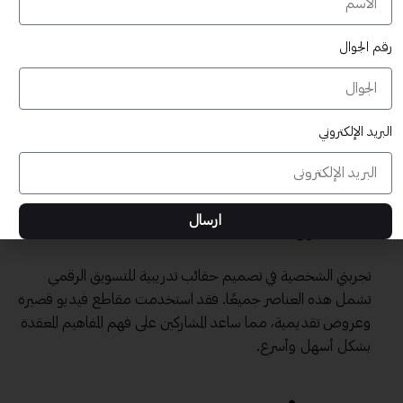
استبيانات.
مشاريع عملية.
رقم الجوال
الوسائط المتعددة:
لتحقيق تجربة تعليمية ممتعة، يجب
تضمين وسائط متعددة مثل:
صور ورسوم بيانية لجذب الانتباه.
البريد الإلكتروني
مقاطع صوتية لشرح المعلومات بنبرة
موضوعة.
الأنشطة التفاعلية:
يساهم إدراج أنشطة مثل العصف
الذهني أو الألعاب في تعزيز تفاعل المتعلمين مع
ارسال
المحتوى.
تجربتي الشخصية في تصميم حقائب تدريبية للتسويق الرقمي
تشمل هذه العناصر جميعًا. فقد استخدمت مقاطع فيديو قصيرة
وعروض تقديمية، مما ساعد المشاركين على فهم المفاهيم المعقدة
بشكل أسهل وأسرع.