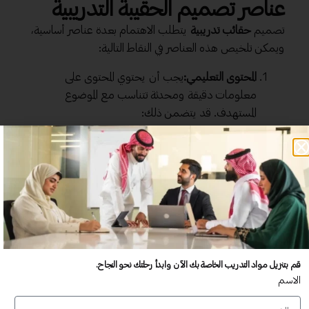
عناصر تصميم الحقيبة التدريبية
تصميم
حقائب تدريبية
يتطلب الاهتمام بعدة عناصر أساسية،
ويمكن تلخيص هذه العناصر في النقاط التالية:
المحتوى التعليمي:
يجب أن يحتوي المحتوى على
معلومات دقيقة ومحدثة تتناسب مع الموضوع
المستهدف. قد يتضمن ذلك:
مقالات وأبحاث.
حالات دراسية.
فيديوهات تعليمية.
الهيكل التنظيمي:
يمكن أن يكون الهيكل العظمي
للحقيبة عبارة عن فصول أو وحدات، بحيث توفر كل
وحدة معلومات محددة تساعد المتعلمين على فهم
الموضوع بشكل تدريجي.
قم بتنزيل مواد التدريب الخاصة بك الآن وابدأ رحلتك نحو النجاح.
التقييم:
يجب أن تتضمن الحقيبة وسائل تقييم مثل:
الاسم
اختبارات قصيرة.