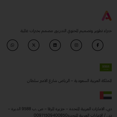
خبراء تطوير وتصميم المحتوي التدريبى مصمم بخبرات عالمية
المملكة العربية السعودية – الرياض شارع الامير سلطان
دبي، الامارات العربية المتحدة – جزيرة المرفا – ص .ب 9588 الديرة –
دبي / الامارات العربية المتحدة00971509400850