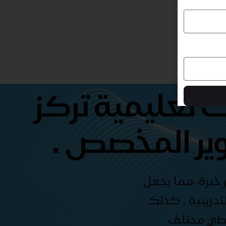
 تعليمية تركز
ير المخصص .
 خبرة، مما يجعل
دريبية , كذلك
غطي مختلف