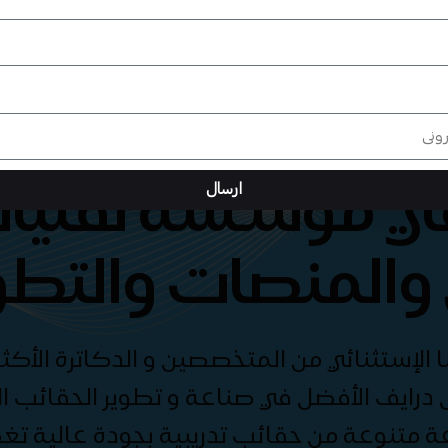
هي مؤسسة تقنيات
ارسال
والمنصات والتطو
الإستثنائي من المتخصصين و الدكاترة الأكثر
درايف الأفضل في صناعة و تطوير الحقائب الت
ة متنوعة من حقائب تدريبية بجودة عالية ت