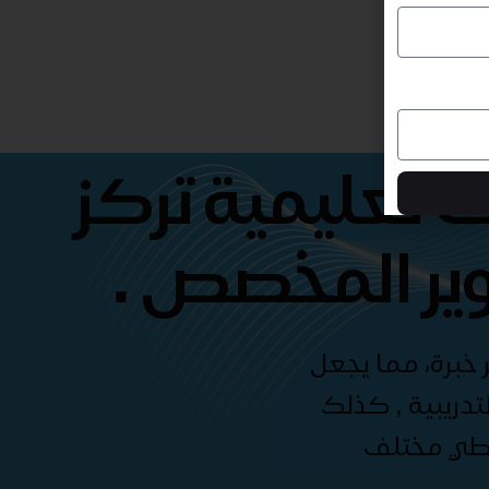
 تعليمية تركز
ير المخصص .
 خبرة، مما يجعل
دريبية , كذلك
غطي مختلف