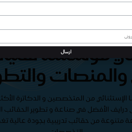
هي مؤسسة تقنيات
ارسال
والمنصات والتطو
الإستثنائي من المتخصصين و الدكاترة الأكثر
درايف الأفضل في صناعة و تطوير الحقائب الت
ة متنوعة من حقائب تدريبية بجودة عالية ت
التخصصات