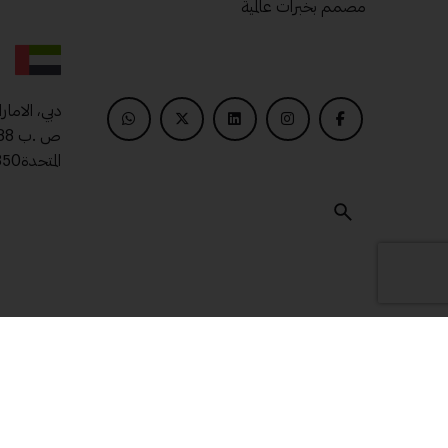
مصمم بخبرات عالمية
دبي، الامار
المتحدة00971509400850
© 2025 ماتريال درايف .