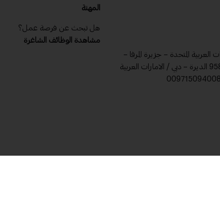
المهنة
هل تبحث عن فرصة عمل؟
مشاهدة الوظائف الشاغرة
ات العربية المتحدة – جزيرة المرفا –
ص .ب 9588 الديرة – دبي / الامارات العربية