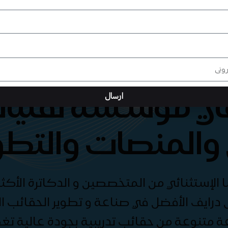
هي مؤسسة تقنيات
ارسال
والمنصات والتطو
الإستثنائي من المتخصصين و الدكاترة الأكثر
درايف الأفضل في صناعة و تطوير الحقائب الت
ة متنوعة من حقائب تدريبية بجودة عالية ت