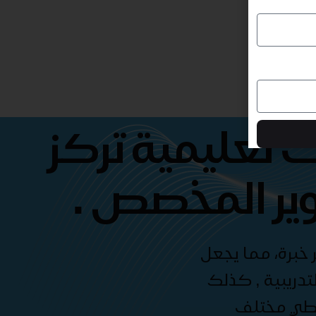
 تعليمية تركز
ير المخصص .
 خبرة، مما يجعل
دريبية , كذلك
غطي مختلف