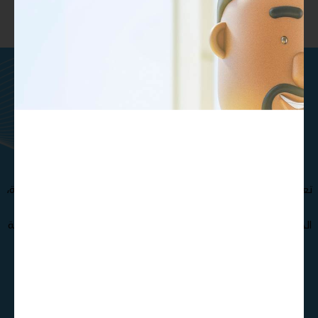
ماتريال درايف هي مؤسسة تقنيات
تعليمية تركز على المحتوى
والمنصات والتطوير المخصص .
تعرف على فريقنا الإستثنائي من المتخصصين و الدكاترة الأكثر خبرة،
مما يجعل مؤسسة ماتريال درايف الأفضل في صناعة و تطوير
الحقائب التدريبية , كذلك نوفر مجموعة متنوعة من حقائب تدريبية
بجودة عالية تغطي مختلف التخصصات
تواصل معنا