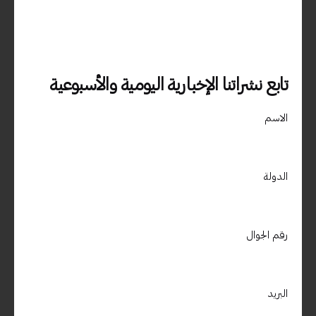
دبي، الامارات العربية المتحدة – جزيرة المرفا – ص .ب 9588 الديرة –
دبي / الامارات العربية المتحدة00971509400850
استفسارات العمل
تابع نشراتنا الإخبارية اليومية والأسبوعية
هل أنت مهتم بالعمل معنا؟
info@materialdrive.com
الاسم
المهنة
هل تبحث عن فرصة عمل؟
مشاهدة الوظائف الشاغرة
الدولة
اشترك في النشرة الإخبارية
رقم الجوال
التسجيل
لا أمانع في تلقي رسائل البريد الإلكتروني وتتبع هذا النشاط لتحسين
البريد
تجربتي.