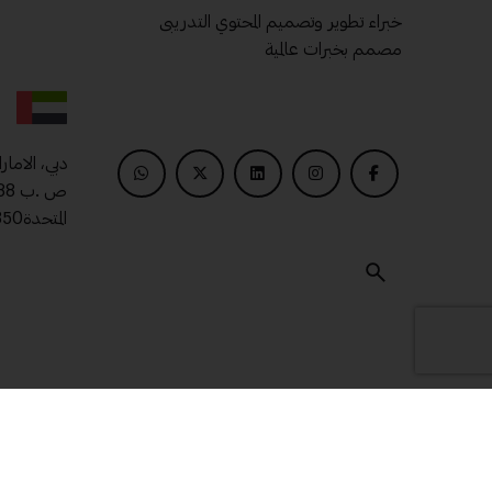
خبراء تطوير وتصميم المحتوي التدريبى
مصمم بخبرات عالمية
دبي، الامار
المتحدة00971509400850
© 2025 ماتريال درايف .