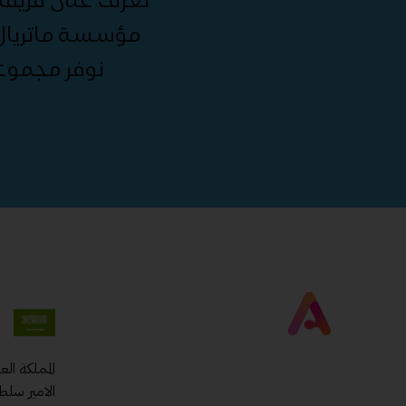
مؤسسة ماتريال 
نوفر مجموع
المملكة ال
الامير سلط