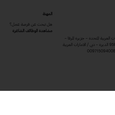
المهنة
هل تبحث عن فرصة عمل؟
مشاهدة الوظائف الشاغرة
ات العربية المتحدة – جزيرة المرفا –
ص .ب 9588 الديرة – دبي / الامارات العربية