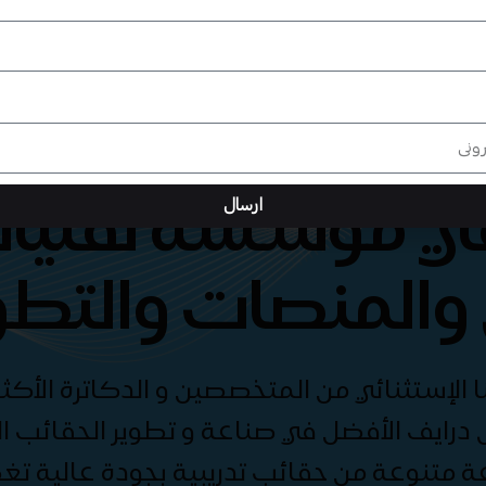
هي مؤسسة تقنيات
ارسال
والمنصات والتطو
الإستثنائي من المتخصصين و الدكاترة الأكثر
درايف الأفضل في صناعة و تطوير الحقائب الت
ة متنوعة من حقائب تدريبية بجودة عالية ت