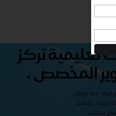
 تعليمية تركز
ير المخصص .
 خبرة، مما يجعل
دريبية , كذلك
غطي مختلف