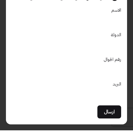
الاسم
استفسارات العمل
هل أنت مهتم بالعمل معنا؟
info@materialdrive.com
الدولة
المهنة
هل تبحث عن فرصة عمل؟
مشاهدة الوظائف الشاغرة
رقم الجوال
اشترك في النشرة الإخبارية
البريد
التسجيل
لا أمانع في تلقي رسائل البريد الإلكتروني وتتبع هذا النشاط لتحسين
تجربتي.