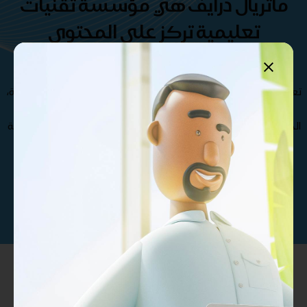
ماتريال درايف هي مؤسسة تقنيات
تعليمية تركز على المحتوى
والمنصات والتطوير المخصص .
تعرف على فريقنا الإستثنائي من المتخصصين و الدكاترة الأكثر خبرة،
مما يجعل مؤسسة ماتريال درايف الأفضل في صناعة و تطوير
الحقائب التدريبية , كذلك نوفر مجموعة متنوعة من حقائب تدريبية
بجودة عالية تغطي مختلف التخصصات
تواصل معنا