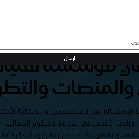
هي مؤسسة تقنيات
ارسال
والمنصات والتطو
الإستثنائي من المتخصصين و الدكاترة الأكثر
درايف الأفضل في صناعة و تطوير الحقائب الت
ة متنوعة من حقائب تدريبية بجودة عالية ت