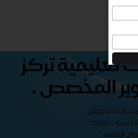
 تعليمية تركز
ير المخصص .
 خبرة، مما يجعل
دريبية , كذلك
غطي مختلف