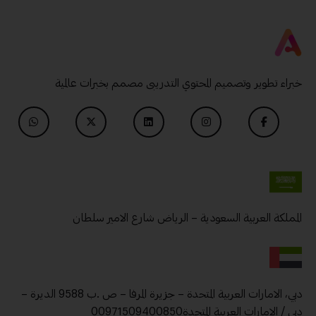
خبراء تطوير وتصميم المحتوي التدريبى مصمم بخبرات عالمية
المملكة العربية السعودية – الرياض شارع الامير سلطان
دبي، الامارات العربية المتحدة – جزيرة المرفا – ص .ب 9588 الديرة –
دبي / الامارات العربية المتحدة00971509400850