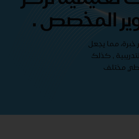
ير المخصص .
 خبرة، مما يجعل
دريبية , كذلك
غطي مختلف