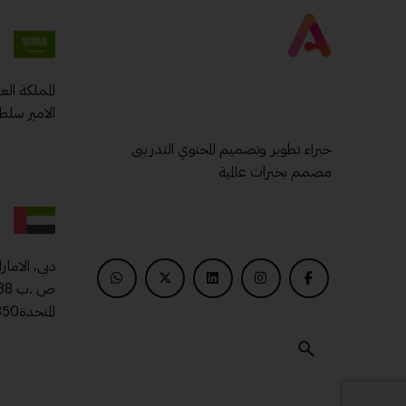
المملكة ال
الامير سلط
خبراء تطوير وتصميم المحتوي التدريبى
مصمم بخبرات عالمية
دبي، الامار
المتحدة00971509400850