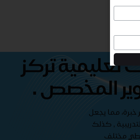
 تعليمية تركز
ير المخصص .
 خبرة، مما يجعل
دريبية , كذلك
غطي مختلف