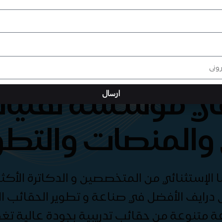
هي مؤسسة تقنيات
ارسال
والمنصات والتطو
الإستثنائي من المتخصصين و الدكاترة الأكثر
درايف الأفضل في صناعة و تطوير الحقائب الت
ة متنوعة من حقائب تدريبية بجودة عالية ت