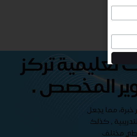
 تعليمية تركز
ير المخصص .
 خبرة، مما يجعل
دريبية , كذلك
غطي مختلف