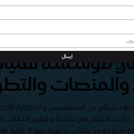
هي مؤسسة تقنيات
ارسال
والمنصات والتطو
الإستثنائي من المتخصصين و الدكاترة الأكثر
درايف الأفضل في صناعة و تطوير الحقائب الت
ة متنوعة من حقائب تدريبية بجودة عالية ت