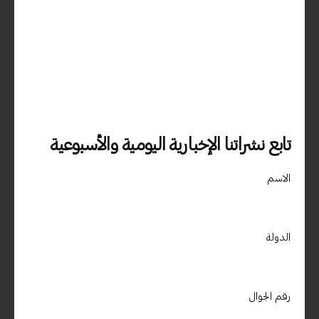
دبي، الامارات العربية المتحدة – جزيرة المرفا – ص .ب 9588 الديرة –
دبي / الامارات العربية المتحدة00971509400850
استفسارات العمل
تابع نشراتنا الإخبارية اليومية والأسبوعية
هل أنت مهتم بالعمل معنا؟
info@materialdrive.com
الاسم
المهنة
هل تبحث عن فرصة عمل؟
مشاهدة الوظائف الشاغرة
الدولة
اشترك في النشرة الإخبارية
رقم الجوال
التسجيل