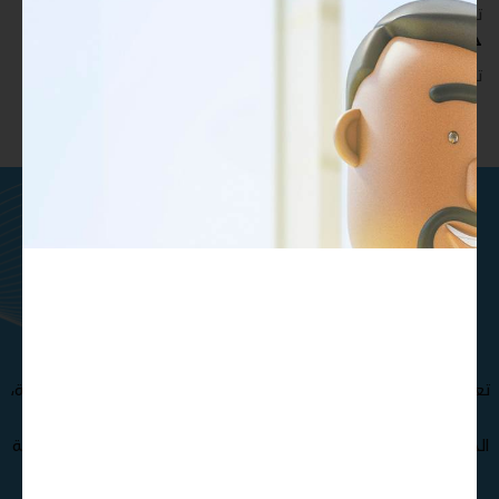
تدريب أكبر عدد تريده من المشاركين في موقعك - ​​إلى الأبد!
حقوق طباعة غير محدودة
تدريب أكبر عدد تريده من المشاركين في موقعك - ​​إلى الأبد!
ماتريال درايف هي مؤسسة تقنيات
تعليمية تركز على المحتوى
والمنصات والتطوير المخصص .
تعرف على فريقنا الإستثنائي من المتخصصين و الدكاترة الأكثر خبرة،
مما يجعل مؤسسة ماتريال درايف الأفضل في صناعة و تطوير
الحقائب التدريبية , كذلك نوفر مجموعة متنوعة من حقائب تدريبية
بجودة عالية تغطي مختلف التخصصات