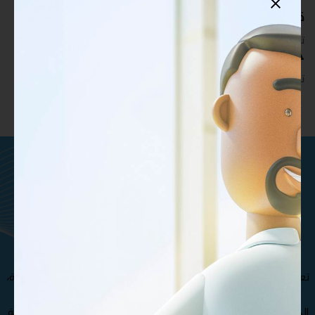
قابلة للتخصيص بالكامل
تدريب أكبر عدد تريده من المشاركين في موقعك - ​​إلى الأبد!
حقوق طباعة غير محدودة
تدريب أكبر عدد تريده من المشاركين في موقعك - ​​إلى الأبد!
ماتريال درايف هي مؤسسة تقنيات
تعليمية تركز على المحتوى
والمنصات والتطوير المخصص .
تعرف على فريقنا الإستثنائي من المتخصصين و الدكاترة الأكثر خبرة،
مما يجعل مؤسسة ماتريال درايف الأفضل في صناعة و تطوير
الحقائب التدريبية , كذلك نوفر مجموعة متنوعة من حقائب تدريبية