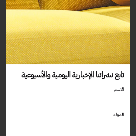
المملكة العربية السعودية – الرياض شارع الامير سلطان
دبي، الامارات العربية المتحدة – جزيرة المرفا – ص .ب 9588 الديرة –
دبي / الامارات العربية المتحدة00971509400850
استفسارات العمل
تابع نشراتنا الإخبارية اليومية والأسبوعية
هل أنت مهتم بالعمل معنا؟
info@materialdrive.com
الاسم
المهنة
هل تبحث عن فرصة عمل؟
مشاهدة الوظائف الشاغرة
الدولة
اشترك في النشرة الإخبارية