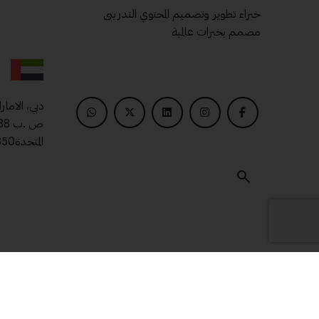
خبراء تطوير وتصميم المحتوي التدريبى
مصمم بخبرات عالمية
دبي، الامار
المتحدة00971509400850
© 2025 ماتريال درايف .