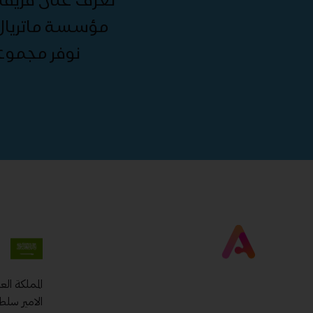
مؤسسة ماتريال 
نوفر مجموع
المملكة ال
الامير سلط