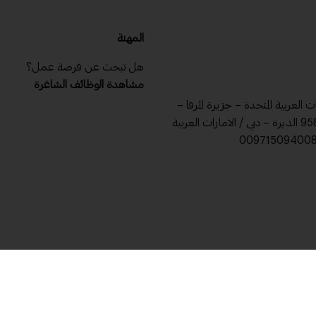
المهنة
هل تبحث عن فرصة عمل؟
مشاهدة الوظائف الشاغرة
ات العربية المتحدة – جزيرة المرفا –
ص .ب 9588 الديرة – دبي / الامارات العربية