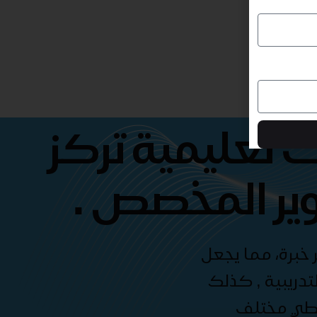
 تعليمية تركز
ير المخصص .
 خبرة، مما يجعل
دريبية , كذلك
غطي مختلف