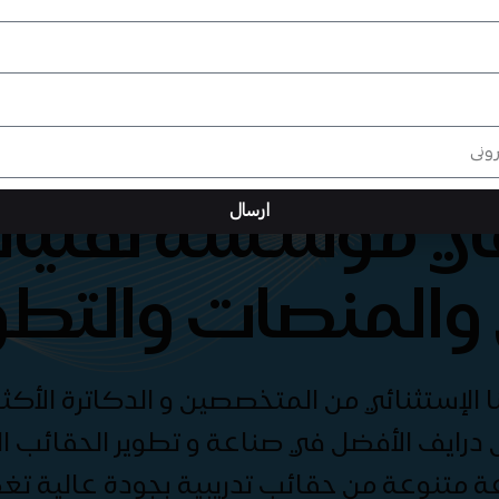
هي مؤسسة تقنيات
ارسال
والمنصات والتطو
الإستثنائي من المتخصصين و الدكاترة الأكثر
درايف الأفضل في صناعة و تطوير الحقائب الت
ة متنوعة من حقائب تدريبية بجودة عالية ت