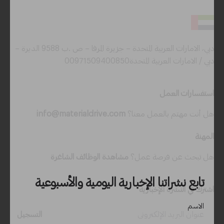
دبي، الامارات العربية المتحدة – جزيرة المرفا – ص .ب 9588 الديرة –
دبي / الامارات العربية المتحدة00971509400850
استفسارات العمل
تابع نشراتنا الإخبارية اليومية والأسبوعية
هل أنت مهتم بالعمل معنا؟
info@materialdrive.com
الاسم
المهنة
هل تبحث عن فرصة عمل؟
مشاهدة الوظائف الشاغرة
الدولة
اشترك في النشرة الإخبارية
رقم الجوال
التسجيل