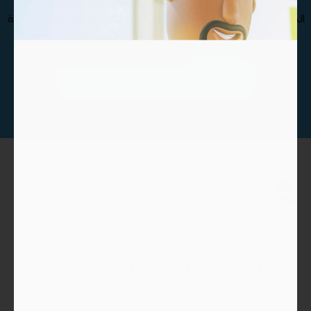
مما يجعل مؤسسة ماتريال درايف الأفضل في صناعة و تطوير
الحقائب التدريبية , كذلك نوفر مجموعة متنوعة من حقائب تدريبية
بجودة عالية تغطي مختلف التخصصات
تواصل معنا
خبراء تطوير وتصميم المحتوي التدريبى مصمم بخبرات عالمية