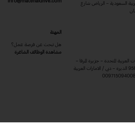
info@materialdrive.com
عربية السعودية – الرياض شارع
ان
المهنة
هل تبحث عن فرصة عمل؟
مشاهدة الوظائف الشاغرة
ات العربية المتحدة – جزيرة المرفا –
ص .ب 9588 الديرة – دبي / الامارات العربية