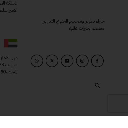
المملكة ال
الامير سلط
خبراء تطوير وتصميم المحتوي التدريبى
مصمم بخبرات عالمية
دبي، الامار
المتحدة00971509400850