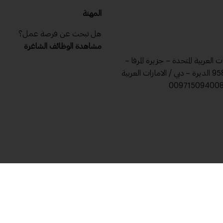
المهنة
هل تبحث عن فرصة عمل؟
مشاهدة الوظائف الشاغرة
ات العربية المتحدة – جزيرة المرفا –
ص .ب 9588 الديرة – دبي / الامارات العربية