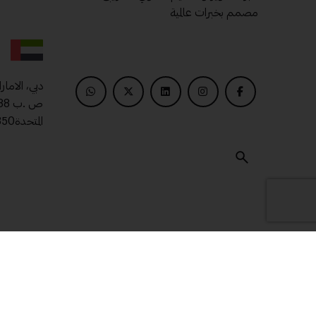
مصمم بخبرات عالمية
دبي، الامار
المتحدة00971509400850
© 2025 ماتريال درايف .