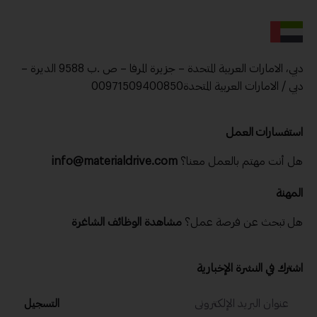
دبي، الامارات العربية المتحدة – جزيرة المرفا – ص .ب 9588 الديرة –
دبي / الامارات العربية المتحدة00971509400850
استفسارات العمل
تابع نشراتنا الإخبارية اليومية والأسبوعية
هل أنت مهتم بالعمل معنا؟
info@materialdrive.com
الاسم
المهنة
هل تبحث عن فرصة عمل؟
مشاهدة الوظائف الشاغرة
الدولة
اشترك في النشرة الإخبارية
رقم الجوال
التسجيل