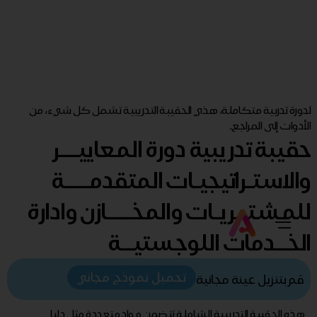
لدورة تدربية متكاملة، هذي الحقيبة التدريبية تشمل كل شيء، من
الأدوات إلى المراجع.
حقيبة تدريبية دورة المعاييـــر
والاستـراتيجيـات المتقدمــــة
للمشتــريـات والمخــــازن وادارة
الخــدمات اللوجستيــة
تحميل نموذج مجاني
قم بتنزيل عينة مجانية
هذه الحقيبة التدريبية الشاملة تتضمن مواد متعددة مثل دليل