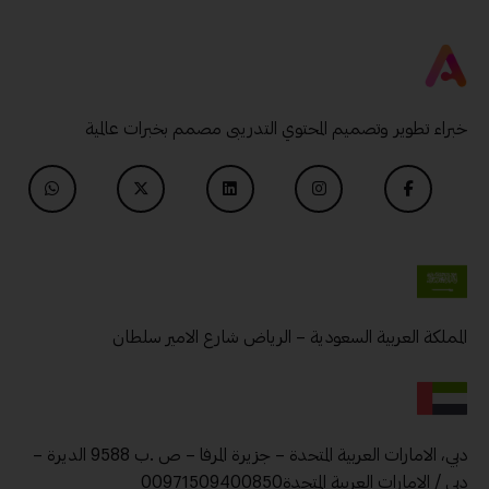
خبراء تطوير وتصميم المحتوي التدريبى مصمم بخبرات عالمية
المملكة العربية السعودية – الرياض شارع الامير سلطان
دبي، الامارات العربية المتحدة – جزيرة المرفا – ص .ب 9588 الديرة –
دبي / الامارات العربية المتحدة00971509400850