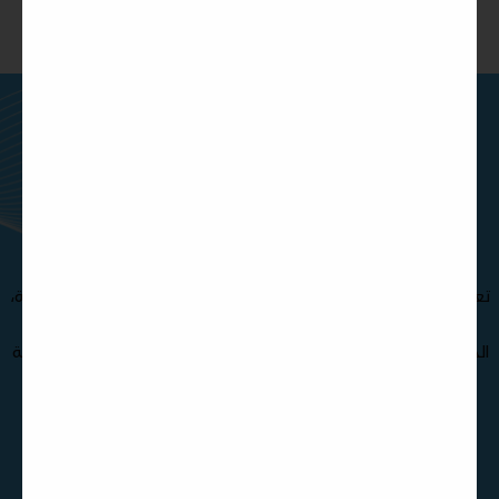
ماتريال درايف هي مؤسسة تقنيات
تعليمية تركز على المحتوى
والمنصات والتطوير المخصص .
تعرف على فريقنا الإستثنائي من المتخصصين و الدكاترة الأكثر خبرة،
مما يجعل مؤسسة ماتريال درايف الأفضل في صناعة و تطوير
الحقائب التدريبية , كذلك نوفر مجموعة متنوعة من حقائب تدريبية
بجودة عالية تغطي مختلف التخصصات
تواصل معنا