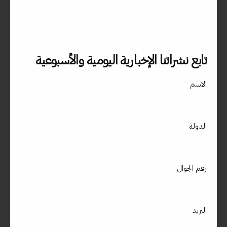
دبي، الامارات العربية المتحدة – جزيرة المرفا – ص .ب 9588 الديرة –
دبي / الامارات العربية المتحدة00971509400850
استفسارات العمل
تابع نشراتنا الإخبارية اليومية والأسبوعية
هل أنت مهتم بالعمل معنا؟
info@materialdrive.com
الاسم
المهنة
هل تبحث عن فرصة عمل؟
مشاهدة الوظائف الشاغرة
الدولة
اشترك في النشرة الإخبارية
رقم الجوال
التسجيل
لا أمانع في تلقي رسائل البريد الإلكتروني وتتبع هذا النشاط لتحسين
البريد
تجربتي.