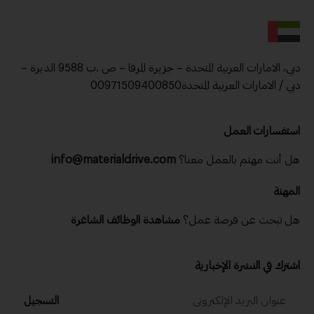
دبي، الامارات العربية المتحدة – جزيرة المرفا – ص .ب 9588 الديرة –
دبي / الامارات العربية المتحدة00971509400850
استفسارات العمل
تابع نشراتنا الإخبارية اليومية والأسبوعية
هل أنت مهتم بالعمل معنا؟
info@materialdrive.com
الاسم
المهنة
هل تبحث عن فرصة عمل؟
مشاهدة الوظائف الشاغرة
الدولة
اشترك في النشرة الإخبارية
رقم الجوال
التسجيل