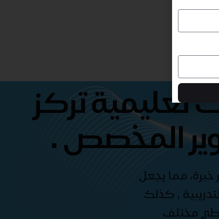
 تعليمية تركز
ير المخصص .
 خبرة، مما يجعل
دريبية , كذلك
غطي مختلف