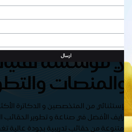
هي مؤسسة تقنيات
ارسال
والمنصات والتطو
الإستثنائي من المتخصصين و الدكاترة الأكثر
درايف الأفضل في صناعة و تطوير الحقائب الت
ة متنوعة من حقائب تدريبية بجودة عالية ت