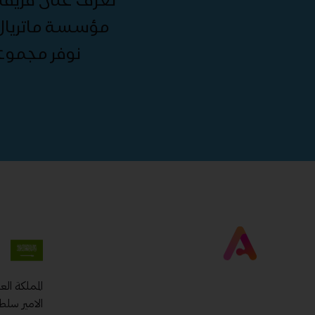
مؤسسة ماتريال 
نوفر مجموع
المملكة ال
الامير سلط