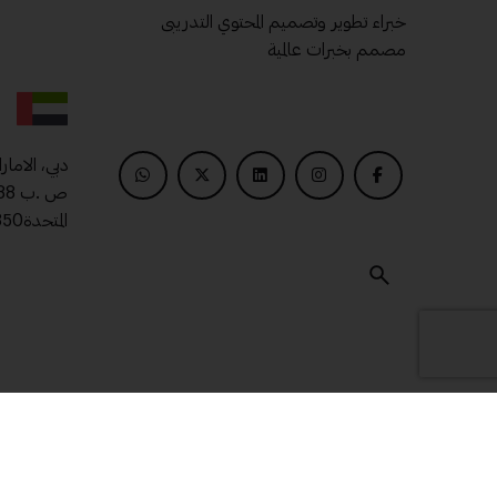
خبراء تطوير وتصميم المحتوي التدريبى
مصمم بخبرات عالمية
دبي، الامار
المتحدة00971509400850
© 2025 ماتريال درايف .