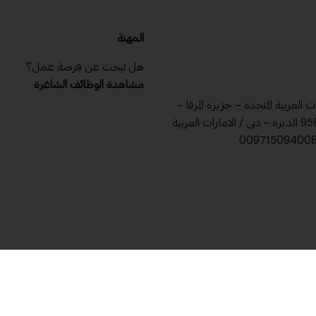
المهنة
هل تبحث عن فرصة عمل؟
مشاهدة الوظائف الشاغرة
ات العربية المتحدة – جزيرة المرفا –
ص .ب 9588 الديرة – دبي / الامارات العربية