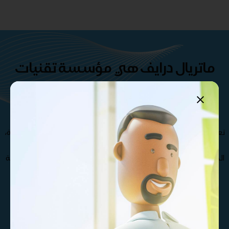
ماتريال درايف هي مؤسسة تقنيات
تعليمية تركز على المحتوى
والمنصات والتطوير المخصص .
تعرف على فريقنا الإستثنائي من المتخصصين و الدكاترة الأكثر خبرة،
مما يجعل مؤسسة ماتريال درايف الأفضل في صناعة و تطوير
الحقائب التدريبية , كذلك نوفر مجموعة متنوعة من حقائب تدريبية
بجودة عالية تغطي مختلف التخصصات
تواصل معنا