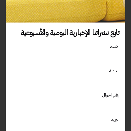
دبي، الامارات العربية المتحدة – جزيرة المرفا – ص .ب 9588 الديرة –
دبي / الامارات العربية المتحدة00971509400850
تابع نشراتنا الإخبارية اليومية والأسبوعية
استفسارات العمل
الاسم
هل أنت مهتم بالعمل معنا؟
info@materialdrive.com
المهنة
الدولة
هل تبحث عن فرصة عمل؟
مشاهدة الوظائف الشاغرة
رقم الجوال
اشترك في النشرة الإخبارية
التسجيل
البريد
لا أمانع في تلقي رسائل البريد الإلكتروني وتتبع هذا النشاط لتحسين