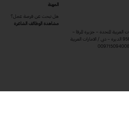
المهنة
هل تبحث عن فرصة عمل؟
مشاهدة الوظائف الشاغرة
ات العربية المتحدة – جزيرة المرفا –
ص .ب 9588 الديرة – دبي / الامارات العربية