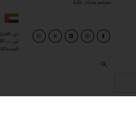
مصمم بخبرات عالمية
دبي، الامار
المتحدة00971509400850
© 2025 ماتريال درايف .