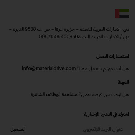
دبي، الامارات العربية المتحدة – جزيرة المرفا – ص .ب 9588 الديرة –
دبي / الامارات العربية المتحدة00971509400850
استفسارات العمل
تابع نشراتنا الإخبارية اليومية والأسبوعية
هل أنت مهتم بالعمل معنا؟
info@materialdrive.com
الاسم
المهنة
هل تبحث عن فرصة عمل؟
مشاهدة الوظائف الشاغرة
الدولة
اشترك في النشرة الإخبارية
رقم الجوال
التسجيل