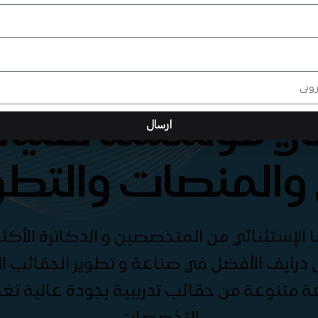
هي مؤسسة تقنيات
ارسال
والمنصات والتطو
الإستثنائي من المتخصصين و الدكاترة الأكثر
درايف الأفضل في صناعة و تطوير الحقائب الت
ة متنوعة من حقائب تدريبية بجودة عالية ت
التخصصات