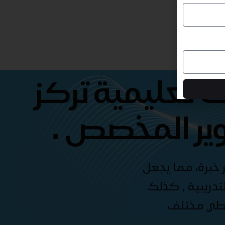
 تعليمية تركز
ير المخصص .
 خبرة، مما يجعل
دريبية , كذلك
غطي مختلف