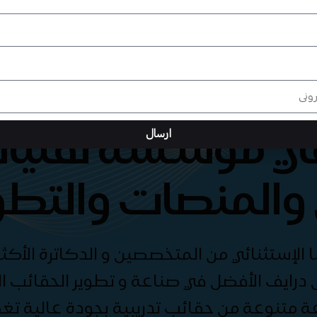
هي مؤسسة تقنيات
ارسال
والمنصات والتطو
الإستثنائي من المتخصصين و الدكاترة الأكثر
درايف الأفضل في صناعة و تطوير الحقائب الت
ة متنوعة من حقائب تدريبية بجودة عالية ت