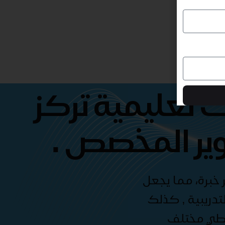
 تعليمية تركز
ير المخصص .
 خبرة، مما يجعل
دريبية , كذلك
غطي مختلف