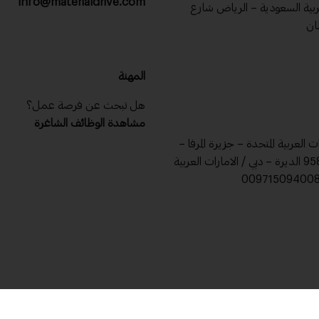
info@materialdrive.com
عربية السعودية – الرياض شارع
ان
المهنة
هل تبحث عن فرصة عمل؟
مشاهدة الوظائف الشاغرة
ات العربية المتحدة – جزيرة المرفا –
ص .ب 9588 الديرة – دبي / الامارات العربية