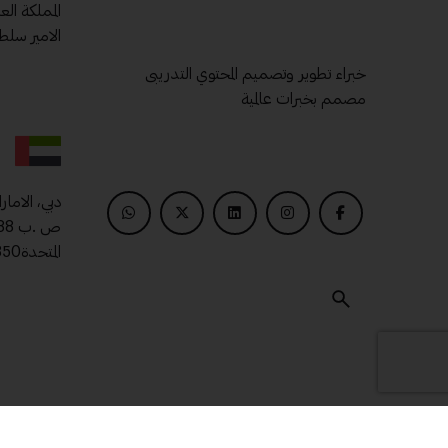
المملكة ال
الامير سلط
خبراء تطوير وتصميم المحتوي التدريبى
مصمم بخبرات عالمية
دبي، الامار
المتحدة00971509400850