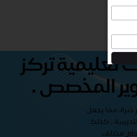
 تعليمية تركز
ير المخصص .
 خبرة، مما يجعل
دريبية , كذلك
غطي مختلف