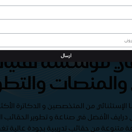
هي مؤسسة تقنيات
ارسال
والمنصات والتطو
الإستثنائي من المتخصصين و الدكاترة الأكثر
درايف الأفضل في صناعة و تطوير الحقائب الت
ة متنوعة من حقائب تدريبية بجودة عالية ت