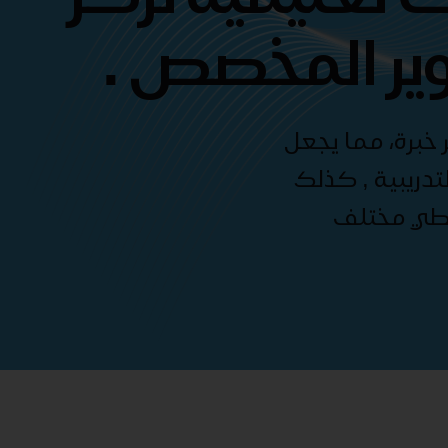
ير المخصص .
 خبرة، مما يجعل
دريبية , كذلك
غطي مختلف