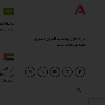
المملكة ال
الامير سلط
خبراء تطوير وتصميم المحتوي التدريبى
مصمم بخبرات عالمية
دبي، الامار
المتحدة00971509400850