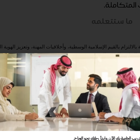
ب المتكاملة.
ما ستتعلمه
الالتزام بالقيم الإسلامية الوسطية، وأخلاقيات المهنة، وتعزيز الهوية ا
 التطوير المهني المستمر
 بالتفاعل المهني مع التربويين والمجتمع
الإلمام بالمهارات اللغوية والكمية
 بالمعرفة بالمتعلم وكيفية تعلمه
لقة المعرفة بمحتوى التخصص وطرق تدريسه
ة بالمعرفة بطرق التدريس العامة
ة التخطيط للتدريس وتنفيذه
بتهيئة بيئات تعلم تفاعلية وداعمة للمتعلم
بالتقويم
دريب الخاصة بك الآن وابدأ رحلتك نحو النجاح.