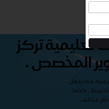
 تعليمية تركز
ير المخصص .
 خبرة، مما يجعل
دريبية , كذلك
غطي مختلف