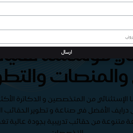
هي مؤسسة تقنيات
ارسال
والمنصات والتطو
الإستثنائي من المتخصصين و الدكاترة الأكثر
درايف الأفضل في صناعة و تطوير الحقائب الت
ة متنوعة من حقائب تدريبية بجودة عالية ت
التخصصات