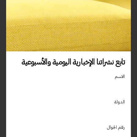
دبي، الامارات العربية المتحدة – جزيرة المرفا – ص .ب 9588 الديرة –
دبي / الامارات العربية المتحدة00971509400850
استفسارات العمل
تابع نشراتنا الإخبارية اليومية والأسبوعية
هل أنت مهتم بالعمل معنا؟
info@materialdrive.com
الاسم
المهنة
هل تبحث عن فرصة عمل؟
مشاهدة الوظائف الشاغرة
الدولة
اشترك في النشرة الإخبارية
رقم الجوال
التسجيل