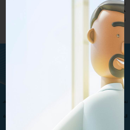
تدريب أكبر عدد تريده من المشاركين في موقعك - ​​إلى الأبد!
حقوق طباعة غير محدودة
تدريب أكبر عدد تريده من المشاركين في موقعك - ​​إلى الأبد!
ماتريال درايف هي مؤسسة تقنيات
تعليمية تركز على المحتوى
والمنصات والتطوير المخصص .
تعرف على فريقنا الإستثنائي من المتخصصين و الدكاترة الأكثر خبرة،
مما يجعل مؤسسة ماتريال درايف الأفضل في صناعة و تطوير
الحقائب التدريبية , كذلك نوفر مجموعة متنوعة من حقائب تدريبية
بجودة عالية تغطي مختلف التخصصات