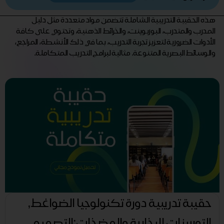
هذه الحقيبة التدريبية الشاملة تتضمن مواد متعددة مثل دليل
المدرب والمتدرب، البوربوينت، والخرائط الذهنية، وتحتوي على كافة
الأدوات الضرورية لتعزيز تجربة التدريب، بما في ذلك الأنشطة، المراجع،
والوسائط البصرية المتنوعة. مثالية لبرامج التدريب المتكاملة.
حقيبة تدريبية دورة تكنولوجيا الضواغط,
التوربينات البخارية والمضخات:التصميم,