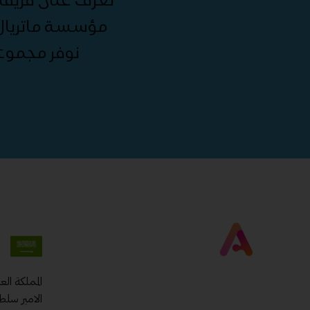
مؤسسة ماتريال 
نوفر مجموع
المملكة ال
الامير سلط