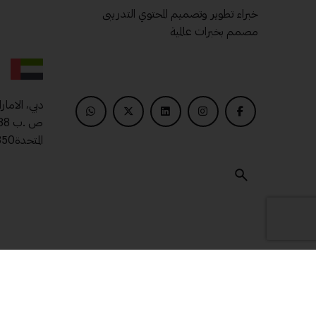
خبراء تطوير وتصميم المحتوي التدريبى
مصمم بخبرات عالمية
دبي، الامار
المتحدة00971509400850
© 2025 ماتريال درايف .