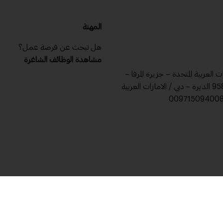
المهنة
هل تبحث عن فرصة عمل؟
مشاهدة الوظائف الشاغرة
ات العربية المتحدة – جزيرة المرفا –
ص .ب 9588 الديرة – دبي / الامارات العربية