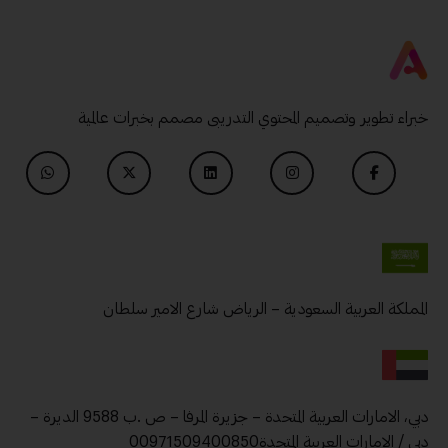
خبراء تطوير وتصميم المحتوي التدريبى مصمم بخبرات عالمية
المملكة العربية السعودية – الرياض شارع الامير سلطان
دبي، الامارات العربية المتحدة – جزيرة المرفا – ص .ب 9588 الديرة –
دبي / الامارات العربية المتحدة00971509400850