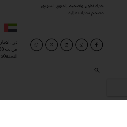
خبراء تطوير وتصميم المحتوي التدريبى
مصمم بخبرات عالمية
دبي، الامار
المتحدة00971509400850
© 2025 ماتريال درايف .