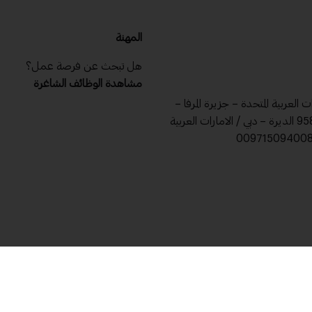
المهنة
هل تبحث عن فرصة عمل؟
مشاهدة الوظائف الشاغرة
ات العربية المتحدة – جزيرة المرفا –
ص .ب 9588 الديرة – دبي / الامارات العربية