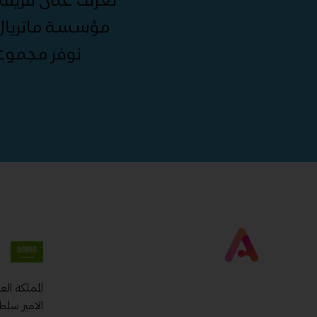
مؤسسة ماتريال 
نوفر مجموع
المملكة ال
الامير سلط