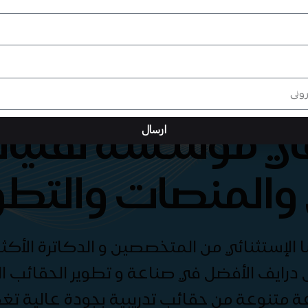
هي مؤسسة تقنيات
ارسال
والمنصات والتطو
الإستثنائي من المتخصصين و الدكاترة الأكثر
درايف الأفضل في صناعة و تطوير الحقائب الت
ة متنوعة من حقائب تدريبية بجودة عالية ت