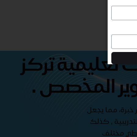
 تعليمية تركز
ير المخصص .
 خبرة، مما يجعل
دريبية , كذلك
غطي مختلف