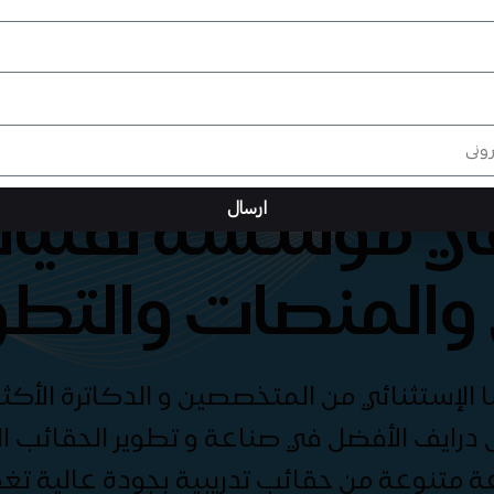
هي مؤسسة تقنيات
ارسال
والمنصات والتطو
الإستثنائي من المتخصصين و الدكاترة الأكثر
درايف الأفضل في صناعة و تطوير الحقائب الت
ة متنوعة من حقائب تدريبية بجودة عالية ت