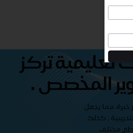
 تعليمية تركز
ير المخصص .
 خبرة، مما يجعل
دريبية , كذلك
غطي مختلف