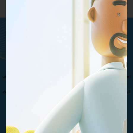
ماتريال درايف هي مؤسسة تقنيات
تعليمية تركز على المحتوى
والمنصات والتطوير المخصص .
تعرف على فريقنا الإستثنائي من المتخصصين و الدكاترة الأكثر خبرة،
مما يجعل مؤسسة ماتريال درايف الأفضل في صناعة و تطوير
الحقائب التدريبية , كذلك نوفر مجموعة متنوعة من حقائب تدريبية
بجودة عالية تغطي مختلف التخصصات
تواصل معنا