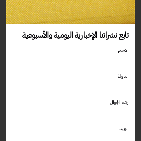
دبي، الامارات العربية المتحدة – جزيرة المرفا – ص .ب 9588 الديرة –
دبي / الامارات العربية المتحدة00971509400850
استفسارات العمل
تابع نشراتنا الإخبارية اليومية والأسبوعية
هل أنت مهتم بالعمل معنا؟
info@materialdrive.com
الاسم
المهنة
هل تبحث عن فرصة عمل؟
مشاهدة الوظائف الشاغرة
الدولة
اشترك في النشرة الإخبارية
رقم الجوال
التسجيل
لا أمانع في تلقي رسائل البريد الإلكتروني وتتبع هذا النشاط لتحسين
البريد
تجربتي.