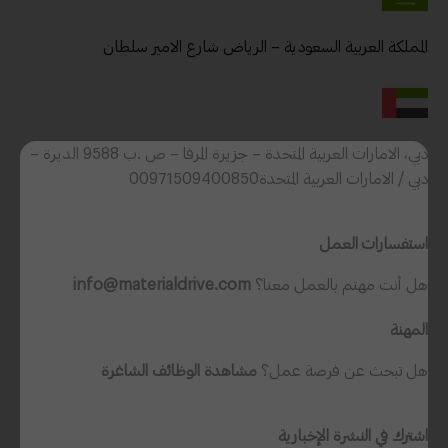
المملكة العربية السعودية – الرياض شارع الامير سلطان
دبي، الامارات العربية المتحدة – جزيرة المرفا – ص .ب 9588 الديرة –
دبي / الامارات العربية المتحدة00971509400850
تابع نشراتنا الإخبارية اليومية والأسبوعية
استفسارات العمل
هل أنت مهتم بالعمل معنا؟
info@materialdrive.com
الاسم
المهنة
الدولة
هل تبحث عن فرصة عمل؟
مشاهدة الوظائف الشاغرة
اشترك في النشرة الإخبارية